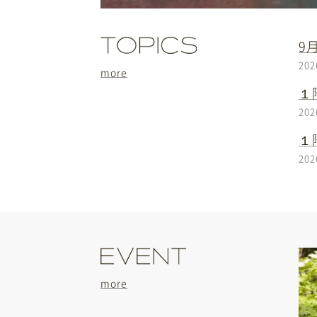
9
202
more
１
202
１
202
more