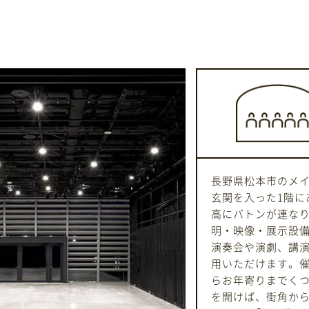
長野県松本市のメ
玄関を入った1階に
高にバトンが連なり
明・映像・展示設
演奏会や演劇、講
用いただけます。
らお年寄りまでく
を開けば、街角から